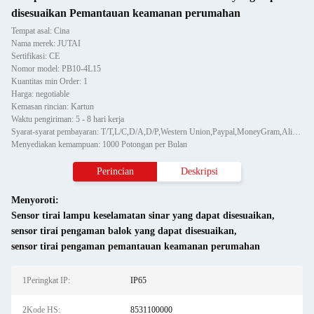
disesuaikan Pemantauan keamanan perumahan
Tempat asal: Cina
Nama merek: JUTAI
Sertifikasi: CE
Nomor model: PB10-4L15
Kuantitas min Order: 1
Harga: negotiable
Kemasan rincian: Kartun
Waktu pengiriman: 5 - 8 hari kerja
Syarat-syarat pembayaran: T/T,L/C,D/A,D/P,Western Union,Paypal,MoneyGram,Alipay
Menyediakan kemampuan: 1000 Potongan per Bulan
Perincian
Deskripsi
Menyoroti:
Sensor tirai lampu keselamatan sinar yang dapat disesuaikan
,
sensor tirai pengaman balok yang dapat disesuaikan
,
sensor tirai pengaman pemantauan keamanan perumahan
1Peringkat IP:
IP65
2Kode HS:
8531100000