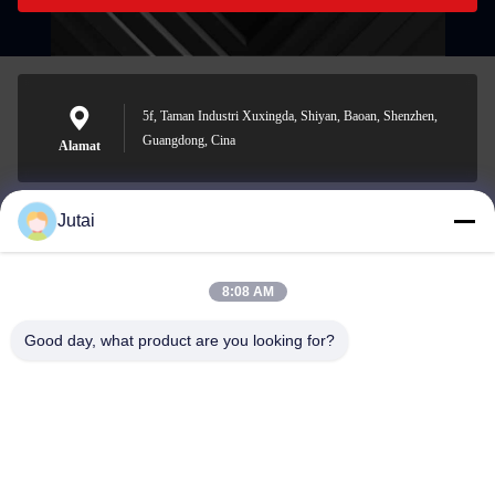
5f, Taman Industri Xuxingda, Shiyan, Baoan, Shenzhen,
Guangdong, Cina
Alamat
Jutai
jutaisales18@gmail.com
Surel
8:08 AM
Good day, what product are you looking for?
0086-19166271852
Telepon