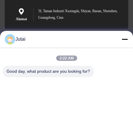
5f, Taman Industri Xuxingda, Shiyan, Baoan, Shenzhen,
Guangdong, Cina
Alamat
Jutai
jutaisales18@gmail.com
Surel
2:22 AM
Good day, what product are you looking for?
0086-19166271852
Telepon
Shenzhen Jutai Comm Co., Ltd.