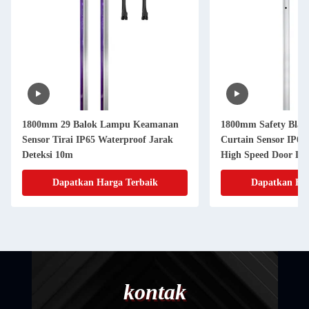
1800mm 29 Balok Lampu Keamanan
1800mm Safety Blan
Sensor Tirai IP65 Waterproof Jarak
Curtain Sensor IP65
Deteksi 10m
High Speed Door Lif
Dapatkan Harga Terbaik
Dapatkan Har
kontak