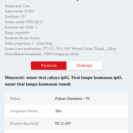
Tempat asal: Cina
Nama merek: JUTAI
Sertifikasi: CE
Nomor model: PB10-8L15
Kuantitas min Order: 1
Harga: negotiable
Kemasan rincian: Kartun
Waktu pengiriman: 5 - 8 hari kerja
Syarat-syarat pembayaran: T/T, L/C, D/A, D/P, Western Union, Paypal, , Alipay
Menyediakan kemampuan: 1000 Potongan per Bulan
Perincian
Deskripsi
Menyoroti:
sensor tirai cahaya ip65
,
Tirai lampu keamanan ip65
,
sensor tirai lampu keamanan rumah
1Bahan:
Paduan Aluminium + PC
2Jangkauan Deteksi:
20m
3Sumber daya listrik:
DC12-24V