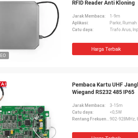
RFID Reader Anti Kloning
Jarak Membaca:
1-9m
Aplikasi:
Parkir, Rumah
Catu daya:
Trafo Arus, In
Harga Terbaik
DEO
Pembaca Kartu UHF Jang
Wiegand RS232 485 IP65
Jarak Membaca:
3-15m
Catu daya:
<0,5W
Rentang Frekuensi:
902-928MHz,