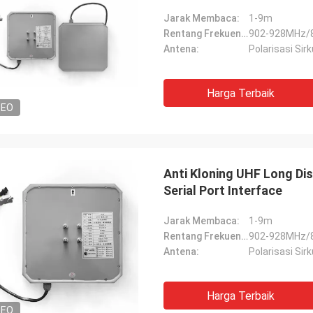
Jarak Membaca:
1-9m
Rentang Frekuensi:
902-928MHz/
Antena:
Polarisasi Sirk
Harga Terbaik
DEO
Anti Kloning UHF Long Di
Serial Port Interface
Jarak Membaca:
1-9m
Rentang Frekuensi:
902-928MHz/
Antena:
Polarisasi Sirk
Harga Terbaik
DEO