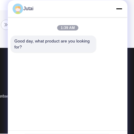
Jutai
1:39 AM
Good day, what product are you looking 
for?
Produk
Sensor Tirai Lampu Keamanan
Sensor Gerak
Sensor fotokel inframerah
pribadi
Semua kategori