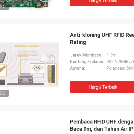
Harga Terbaik
DEO
Anti-kloning UHF RFID Re
Rating
Jarak Membaca:
1-9m
Rentang Frekuensi:
902-928MHz/
Antena:
Polarisasi Sirk
Harga Terbaik
DEO
Pembaca RFID UHF denga
Baca 9m, dan Tahan Air I