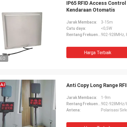
IP65 RFID Access Control
Kendaraan Otomatis
Jarak Membaca:
3-15m
Catu daya:
<0,5W
Rentang Frekuensi:
902-928MHz,
Harga Terbaik
Burook
DEO
man... aku baru saja ingat aku tidak
itahumu... semuanya berhasil
embuat kabel dan remote control
Anti Copy Long Range RF
aan bekerja...mereka menyukai
 (dengan asumsi itu akan bertahan
Jarak Membaca:
1-9m
 10 tahun ke depan atau lebih)
Rentang Frekuensi:
902-928MHz/
Antena:
Polarisasi Sirk