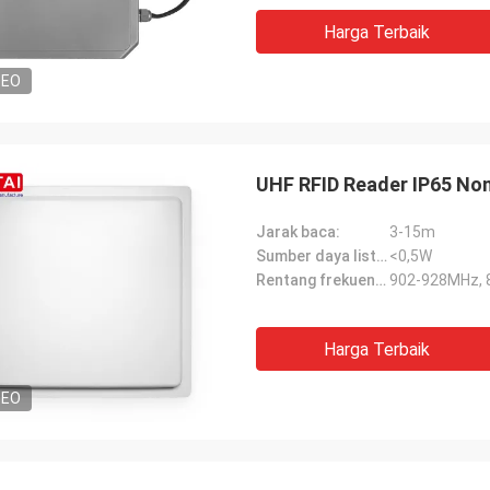
Harga Terbaik
DEO
UHF RFID Reader IP65 Non
Jarak baca:
3-15m
Sumber daya listrik:
<0,5W
Rentang frekuensi:
902-928MHz,
Harga Terbaik
DEO