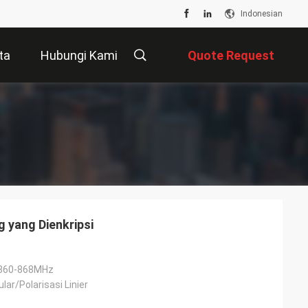
Indonesian
ta
Hubungi Kami
Quote Request
Suatu
 yang Dienkripsi
860-868MHz
ular/Polarisasi Linier