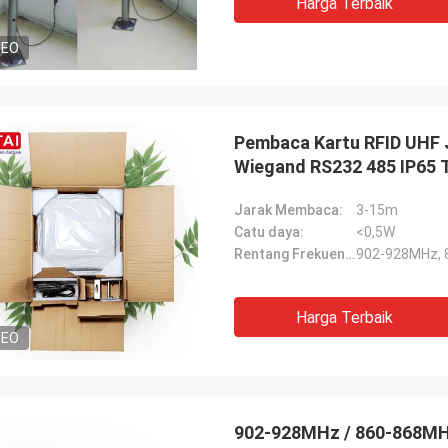
Harga Terbaik
DEO
Pembaca Kartu RFID UHF 
Wiegand RS232 485 IP65 T
Jarak Membaca:
3-15m
Catu daya:
<0,5W
Rentang Frekuensi:
902-928MHz,
Harga Terbaik
DEO
902-928MHz / 860-868MHz