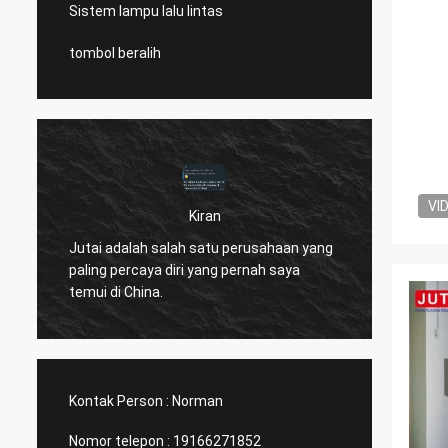
Sistem lampu lalu lintas
tombol beralih
VI
Kiran
k
Hei Nor
Jutai adalah salah satu perusahaan yang
member
paling percaya diri yang pernah saya
kami m
temui di China.
pembuk
n
barang
selama
Kontak Person :
Norman
Nomor telepon :
19166271852