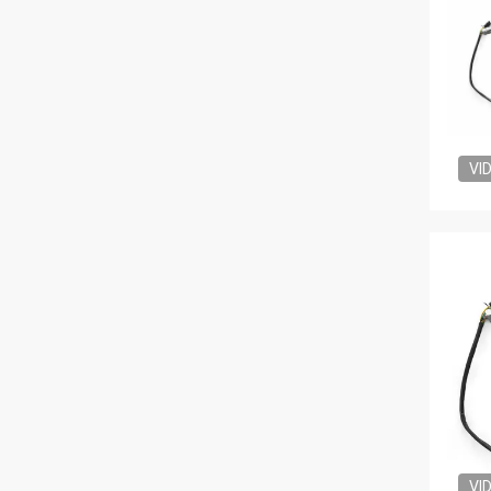
VI
VI