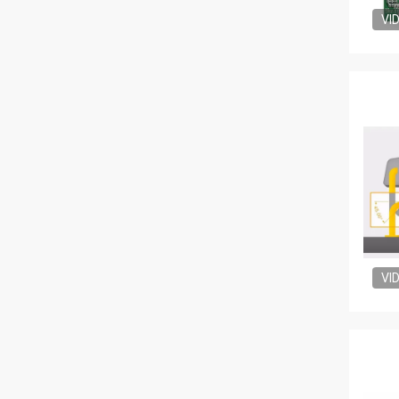
VI
VI