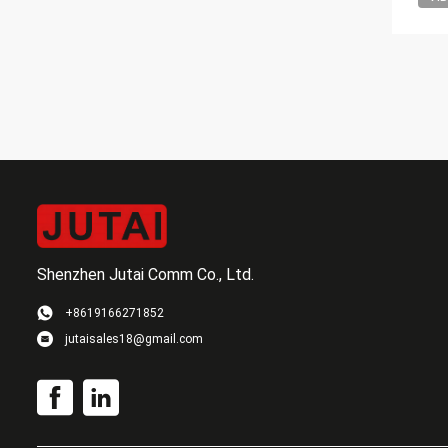
Shenzhen Jutai Comm Co., Ltd.
+8619166271852
jutaisales18@gmail.com