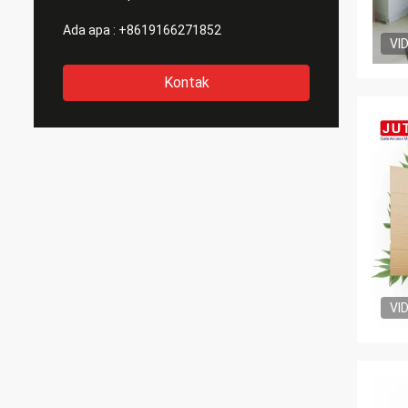
Ada apa :
+8619166271852
VI
Kontak
VI