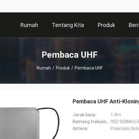
Rumah
Tentang Kita
Produk
Beri
Pembaca UHF
Rumah
/
Produk
/
Pembaca UHF
Pembaca UHF Anti-Kloning
Jarak baca:
1-9m
Rentang frekuensi:
902-928MHz/
Antena:
Polarisasi Sirk