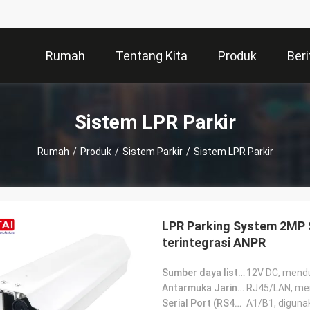
Rumah
Tentang Kita
Produk
Beri
Sistem LPR Parkir
Rumah
/
Produk
/
Sistem Parkir
/
Sistem LPR Parkir
LPR Parking System 2MP S
terintegrasi ANPR
Sumber daya listrik:
12V DC, mendu
Antarmuka Jaringan:
RJ45/LAN, me
Serial Port (RS485):