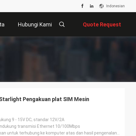
Indonesian
ta
Hubungi Kami
Quote Request
Suatu
tarlight Pengakuan plat SIM Mesin
kung 9 - 15V DC, standar 12V/2A
ndukung transmisi Ethernet 10/100Mbps
A1/B1, digunakan untuk terhubung ke komputer atas dan hasil pengenalan output