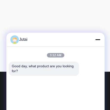
Jutai
3:12 AM
Good day, what product are you looking 
for?
Produk
Sensor Tirai Lampu Keamanan
Sensor Gerak
Sensor fotokel inframerah