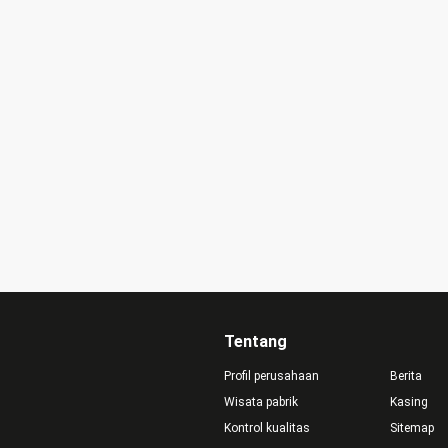
 10 tahun ke depan atau lebih)
Tentang
Profil perusahaan
Berita
Wisata pabrik
Kasing
Kontrol kualitas
Sitemap