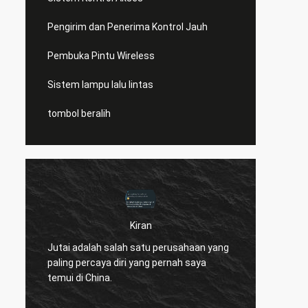
Pengirim dan Penerima Kontrol Jauh
Pembuka Pintu Wireless
Sistem lampu lalu lintas
tombol beralih
Kiran
k
Hei Nor
Jutai adalah salah satu perusahaan yang
member
paling percaya diri yang pernah saya
kami m
temui di China.
pembuk
n
barang