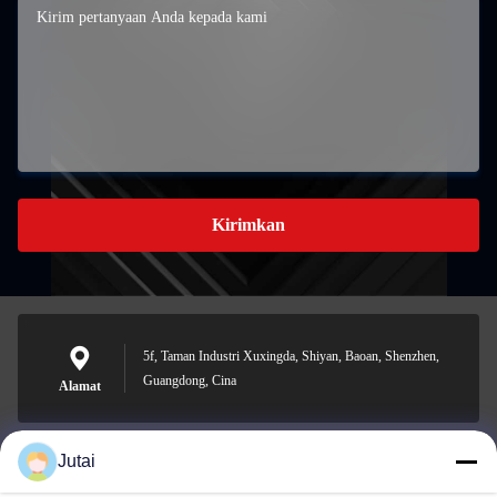
Kirimkan
5f, Taman Industri Xuxingda, Shiyan, Baoan, Shenzhen,
Guangdong, Cina
Alamat
Jutai
jutaisales18@gmail.com