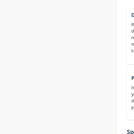
D
R
d
m
m
l
P
I
y
d
p
Sp