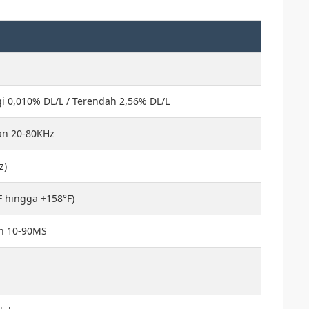
ggi 0,010% DL/L / Terendah 2,56% DL/L
han 20-80KHz
z)
F hingga +158°F)
an 10-90MS