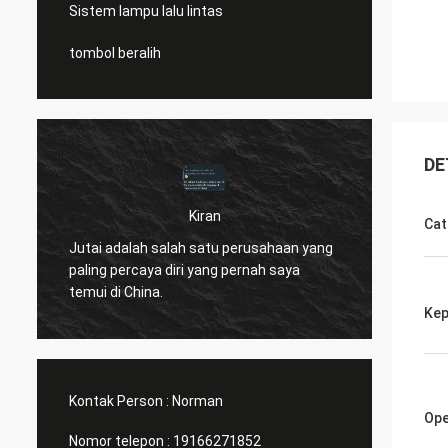
Sistem lampu lalu lintas
tombol beralih
DE
Kiran
Cat
k
Hei Nor
Jutai adalah salah satu perusahaan yang
member
paling percaya diri yang pernah saya
kami m
temui di China.
pembuk
Kep
n
barang
selama
Kontak Person :
Norman
Ope
Nomor telepon :
19166271852