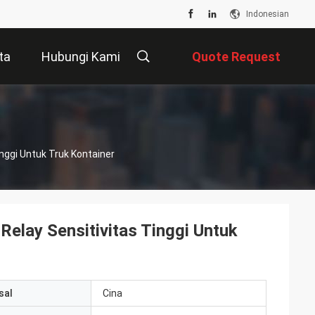
Indonesian
ta
Hubungi Kami
Quote Request
Suatu
nggi Untuk Truk Kontainer
elay Sensitivitas Tinggi Untuk
sal
Cina