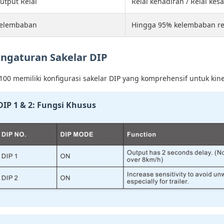
utput Relai
Relai kehadiran / Relai kes
elembaban
Hingga 95% kelembaban rel
ngaturan Sakelar DIP
100 memiliki konfigurasi sakelar DIP yang komprehensif untuk kine
DIP 1 & 2: Fungsi Khusus