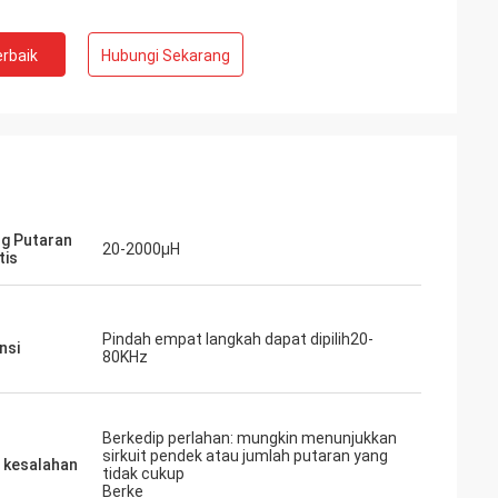
rbaik
Hubungi Sekarang
g Putaran
20-2000μH
tis
Pindah empat langkah dapat dipilih20-
nsi
80KHz
Berkedip perlahan: mungkin menunjukkan
sirkuit pendek atau jumlah putaran yang
 kesalahan
tidak cukup
Berke