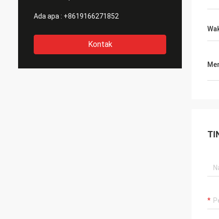
Ada apa :
+8619166271852
Wak
Kontak
Men
TI