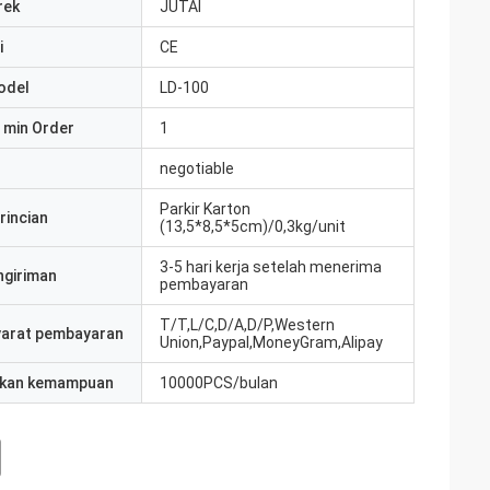
rek
JUTAI
i
CE
odel
LD-100
 min Order
1
negotiable
Parkir Karton
rincian
(13,5*8,5*5cm)/0,3kg/unit
3-5 hari kerja setelah menerima
ngiriman
pembayaran
T/T,L/C,D/A,D/P,Western
yarat pembayaran
Union,Paypal,MoneyGram,Alipay
kan kemampuan
10000PCS/bulan