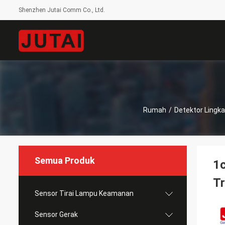
Shenzhen Jutai Comm Co., Ltd.
Rumah
/
Detektor Lingk
Semua Produk
1c
Tr
Sensor Tirai Lampu Keamanan
Sensor Gerak