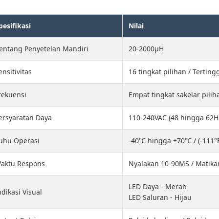
pesifikasi
Nilai
entang Penyetelan Mandiri
20-2000μH
ensitivitas
16 tingkat pilihan / Tertin
rekuensi
Empat tingkat sakelar pili
ersyaratan Daya
110-240VAC (48 hingga 62H
uhu Operasi
-40℃ hingga +70℃ / (-111°
aktu Respons
Nyalakan 10-90MS / Matik
LED Daya - Merah
ndikasi Visual
LED Saluran - Hijau