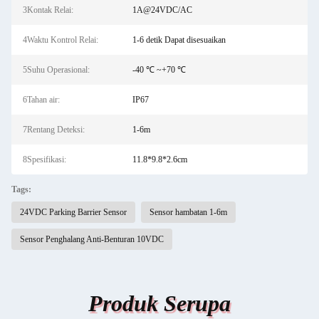
3Kontak Relai:
1A@24VDC/AC
4Waktu Kontrol Relai:
1-6 detik Dapat disesuaikan
5Suhu Operasional:
-40 ℃ ~+70 ℃
6Tahan air:
IP67
7Rentang Deteksi:
1-6m
8Spesifikasi:
11.8*9.8*2.6cm
Tags:
24VDC Parking Barrier Sensor
Sensor hambatan 1-6m
Sensor Penghalang Anti-Benturan 10VDC
Produk Serupa