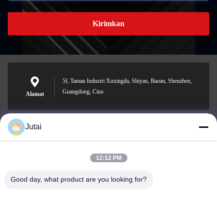
Kirimkan
5f, Taman Industri Xuxingda, Shiyan, Baoan, Shenzhen,
Guangdong, Cina
Alamat
Jutai
jutaisales18@gmail.com
Surel
12:12 PM
Good day, what product are you looking for?
0086-19166271852
Telepon