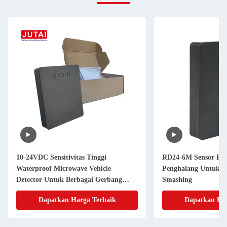
10-24VDC Sensitivitas Tinggi
RD24-6M Sensor Ra
Waterproof Microwave Vehicle
Penghalang Untuk P
Detector Untuk Berbagai Gerbang
Smashing
Penghalang
Dapatkan Harga Terbaik
Dapatkan Har