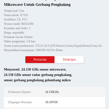
Mikrowave Untuk Gerbang Penghalang
Tempat asal: Cina
Nama merek: JUTAI
Sertifikasi: CE, FCC
Nomor model: RD24-6M
Kuantitas min Order: 1
Harga: negotiable
Kemasan rincian: Kartun
Waktu pengiriman: 5-8 hari
Syarat-syarat pembayaran: T/T,L/C,D/A,D/P,Western Union,Paypal,MoneyGram,Alipay
Menyediakan kemampuan: 1000 BUAH Per Bulan
Perincian
Deskripsi
Menyoroti:
24.150 GHz sensor microwave
,
24.150 GHz sensor radar gerbang penghalang
,
sensor gerbang penghalang gelombang mikro
1Frekuensi Operasi:
24.150GHz
2Tegangan Masukan:
10-24VDC