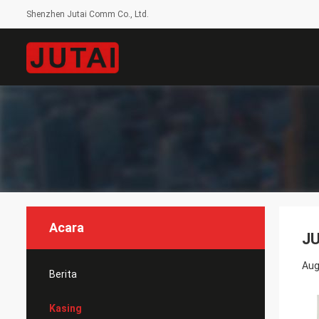
Shenzhen Jutai Comm Co., Ltd.
Acara
JU
Aug
Berita
Kasing