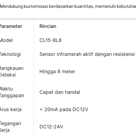
Mendukung kustomisasi berdasarkan kuantitas, memenuhi kebutuhan
Parameter
Rincian
Model
CL15-8L8
Teknologi
Sensor inframerah aktif dengan resistens
Jangkauan
Hingga 8 meter
Deteksi
Waktu
Cepat dan handal
Tanggapan
Arus kerja
< 20mA pada DC12V
Tegangan
DC12-24V
Kerja