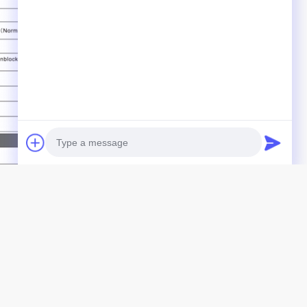
Photo
Video Call
Audio Call