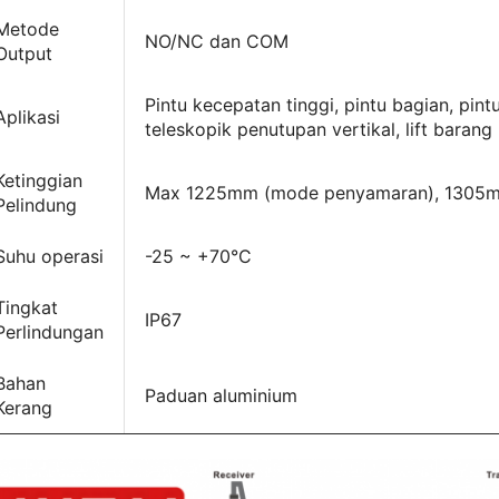
Metode
NO/NC dan COM
Output
Pintu kecepatan tinggi, pintu bagian, pintu
Aplikasi
teleskopik penutupan vertikal, lift barang
Ketinggian
Max 1225mm (mode penyamaran), 1305m
Pelindung
Suhu operasi
-25 ~ +70°C
Tingkat
IP67
Perlindungan
Bahan
Paduan aluminium
Kerang