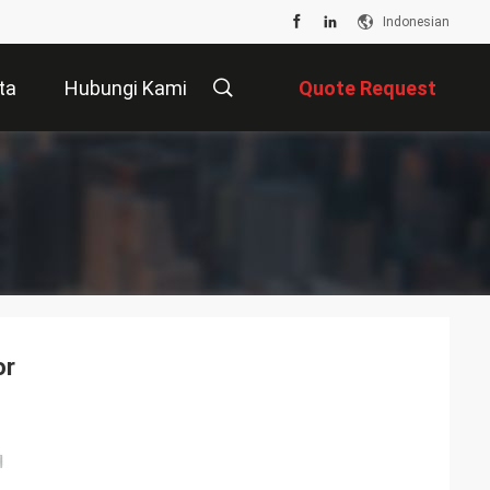
Indonesian
ta
Hubungi Kami
Quote Request
Suatu
or