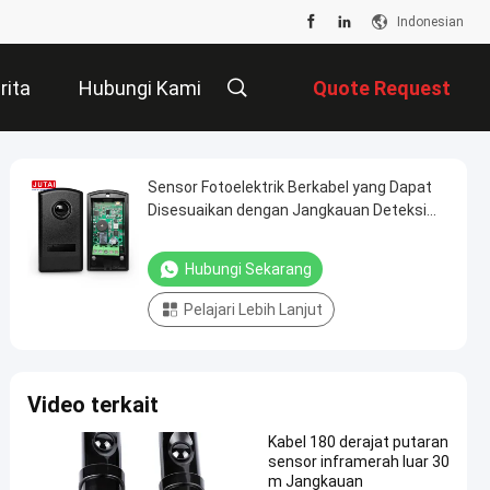
Indonesian
rita
Hubungi Kami
Quote Request
Suatu
Sensor Fotoelektrik Berkabel yang Dapat
Disesuaikan dengan Jangkauan Deteksi
30m Anti Sinar Matahari dan Tahan Air
IP65 untuk Gerbang Industri
Hubungi Sekarang
Pelajari Lebih Lanjut
Video terkait
Kabel 180 derajat putaran
sensor inframerah luar 30
m Jangkauan