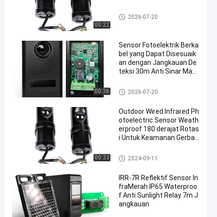
Sensor sel foto berkabel
2026-07-20
00:22
Sensor Fotoelektrik Berka
bel yang Dapat Disesuaik
an dengan Jangkauan De
teksi 30m Anti Sinar Mata
hari dan Tahan Air IP65 un
tuk Gerbang Industri
Sensor sel foto berkabel
00:36
2026-07-20
Outdoor Wired Infrared Ph
otoelectric Sensor Weath
erproof 180 derajat Rotas
i Untuk Keamanan Gerban
g
Sensor sel foto berkabel
00:33
2024-09-11
IRR-7R Reflektif Sensor In
fraMerah IP65 Waterproo
f Anti Sunlight Relay 7m J
angkauan